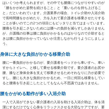
はいくつか考えられますが、その中でも腰痛につながりやすいのが
「腰をかがめた姿勢を続けること」と「重いものを持ち上げるこ
と」だといわれています。介護業界の場合、トイレ介助や入浴介助
で長時間腰をかがめたり、力を入れて要介護者を移乗させたりする
ことが多いのでこの2つの項目にもピッタリと当てはまっています。
腰痛を引き起こさないためには腰への負担を減らすしかありません
が、介護職の仕事は腰に負担がかかるものばかりなので介助すると
きは腰に負担がかかっていないか注意しながら行うようにしましょ
う。
身体に大きな負担がかかる移乗介助
腰に一番負担がかかるのが、要介護者をベッドから車いすへ、車い
すからトイレへ、と移して乗せる移乗介助です。要介護者のお尻や
腰、膝など身体全体を支えて移乗させるためそれなりに力が必要で
すし、腰にも大きな負担がかかるため、一日に何回も移乗をしてい
ると腰痛を引き起こしたとしてもなんら不思議ではありません。
腰をかがめる動作が多い入浴介助
一人で入浴ができない要介護者の入浴を助ける入浴介助は、体を清
潔にするだけでなく心身をリラックスさせる大切なケアですが、要