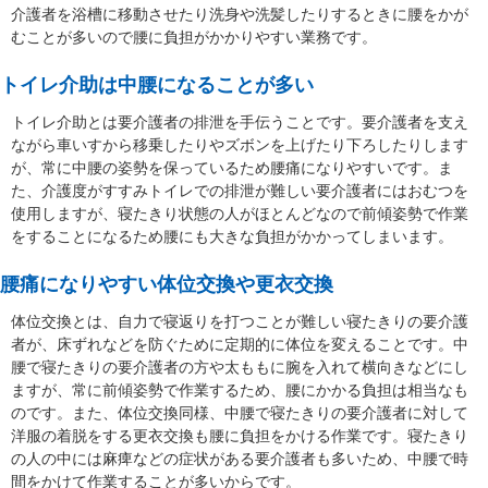
介護者を浴槽に移動させたり洗身や洗髪したりするときに腰をかが
むことが多いので腰に負担がかかりやすい業務です。
トイレ介助は中腰になることが多い
トイレ介助とは要介護者の排泄を手伝うことです。要介護者を支え
ながら車いすから移乗したりやズボンを上げたり下ろしたりします
が、常に中腰の姿勢を保っているため腰痛になりやすいです。ま
た、介護度がすすみトイレでの排泄が難しい要介護者にはおむつを
使用しますが、寝たきり状態の人がほとんどなので前傾姿勢で作業
をすることになるため腰にも大きな負担がかかってしまいます。
腰痛になりやすい体位交換や更衣交換
体位交換とは、自力で寝返りを打つことが難しい寝たきりの要介護
者が、床ずれなどを防ぐために定期的に体位を変えることです。中
腰で寝たきりの要介護者の方や太ももに腕を入れて横向きなどにし
ますが、常に前傾姿勢で作業するため、腰にかかる負担は相当なも
のです。また、体位交換同様、中腰で寝たきりの要介護者に対して
洋服の着脱をする更衣交換も腰に負担をかける作業です。寝たきり
の人の中には麻痺などの症状がある要介護者も多いため、中腰で時
間をかけて作業することが多いからです。